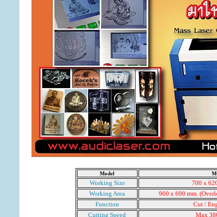
Model
M
Working Size
700 x 62
Working Area
900 x 690 mm. (Overl
Function
Cut / Eng
Cutting Speed
Max 38