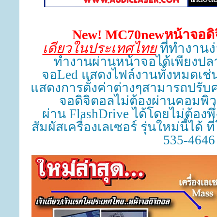
New
! MC70new
หน้าจอดิ
เดียวในประเทศไทย
ที่ทำงานง
ทำงานผ่านหน้าจอได้เพียงปลาย
จอ
Led
แสดงไฟล์งานทั้งหมดเช่
แสดงการตั้งค่าต่างๆสามารถปรับค่
จอดิจิตอลไม่ต้องผ่านคอมพิ
ผ่าน
FlashDrive
ได้โดยไม่ต้องพึ
สัมผัสเครื่องเลเซอร์ รุ่นใหม่นี้ได้ 
535-4646