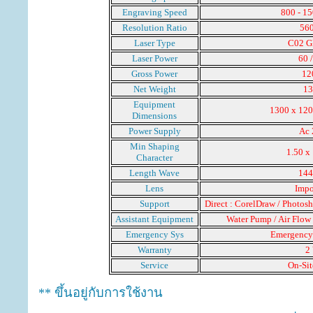
Engraving Speed
800 - 1
Resolution Ratio
560
Laser Type
C02 G
Laser Power
60 
Gross Power
12
Net Weight
13
Equipment
1300 x 120
Dimensions
Power Supply
Ac 
Min Shaping
1.50 x
Character
Length Wave
144
Lens
Impo
Support
Direct :
CorelDraw / Photosho
Assistant Equipment
Water Pump / Air Flow
Emergency Sys
Emergency
Warranty
2 
Service
On-Sit
** ขึ้นอยู่กับการใช้งาน