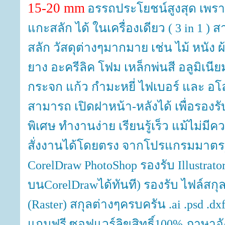
15-20 mm
อรรถประโยชน์สูงสุด เพร
แกะสลัก ได้ ในเครื่องเดียว ( 3 in 1 
สลัก วัสดุต่างๆมากมาย เช่น ไม้ หนัง
ยาง อะครีลิค โฟม เหล็กพ่นสี อลูมิเนี
กระจก แก้ว กำมะหยี่ ไฟเบอร์ และ อ
สามารถ เปิดฝาหน้า-หลังได้ เพื่อรองรั
พิเศษ ทำงานง่าย เรียนรู้เร็ว แม้ไม่มี
สั่งงานได้โดยตรง จากโปรแกรมมาตร
CorelDraw PhotoShop รองรับ Illustrat
บนCorelDrawได้ทันที) รองรับ ไฟล์สกุล
(Raster) สกุลต่างๆครบครัน .ai .psd .dxf .
แถมฟรี ซอฟแวร์ลิขสิทธิ์100% ภาษาอัง