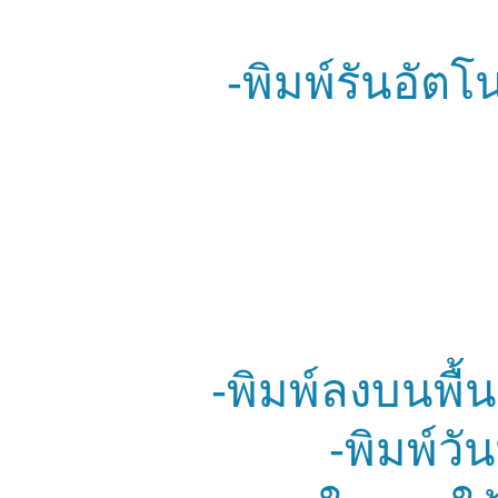
-พิมพ์รันอัต
-พิมพ์ลงบนพื
-พิมพ์ว