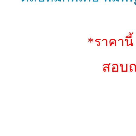
*
ราคานี
สอบถา