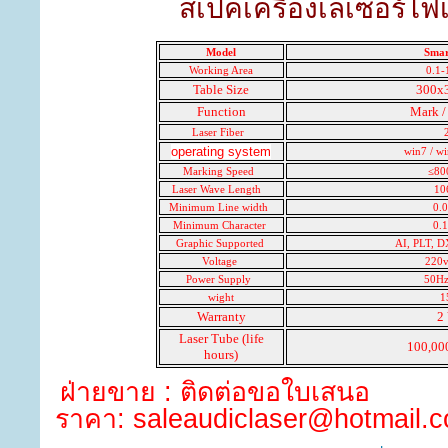
สเปคเครื่องเลเซอร์ไฟเ
Model
Smar
Working Area
0.1-
Table Size
300x
Function
Mark /
Laser Fiber
operating system
win7 / wi
Marking Speed
≤80
Laser Wave Length
10
Minimum Line width
0.
Minimum Character
0.
Graphic Supported
AI, PLT, 
Voltage
220v
Power Supply
50Hz
wight
1
Warranty
2 
Laser Tube (life
100,00
hours)
ฝ่ายขาย : ติดต่อขอใบเสนอ
ราคา:
saleaudiclaser@hotmail.