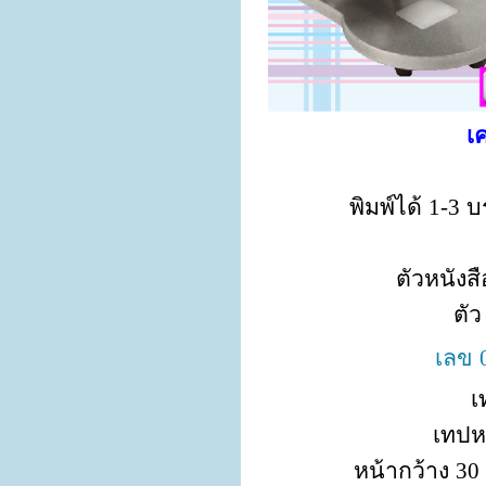
เคร
พิมพ์ได้
1-3
บร
ตัวหนังสื
ตั
เลข
เ
เทปห
หน้ากว้าง
30