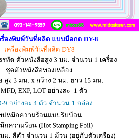
ื่องพิมพ์วันที่ผลิต แบบมือกด
DY-8
เครื่องพิมพ์วันที่ผลิต
DY8
รทัด ตัวหนังสือสูง
3
มม.
จำนวน
1
เครื่อง
ชุดตัวหนังสือทองเหลือง
อ สูง
3
มม.
x
กว้าง
2
มม. ยาว
15
มม.
ว
MFD, EXP, LOT
อย่างละ
1
ตัว
0-9
อย่างละ
4
ตัว
จำนวน 1 กล่อง
ทปหมึกความร้อนแบบริบบ้อน
มึกความร้อน (
Hot Stamping Foil)
มม. สีดำ
จำนวน
1
ม้วน (อยู่กับตัวเครื่อง)