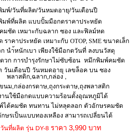
มพ์/วันที่ผลิต/วันหมดอายุ/วันเดือนปี
งพิมพ์ที่ผลิต แบบปั้มมือกดราคาประหยัด
มคมชัด เหมาะกับฉลาก ซอง และฟิลม์หด
ด
ราคาประหยัด เหมาะกับ
OTOP, SME
ขนาดเล็ก
ก นำ้หนักเบา เพียงใช้มือกดวันที่ ลงบนวัสดุ
ดวก การบำรุงรักษาไม่ซับซ้อน หมึกพิมพ์คมชัด
ิต วันเดือนปี วันหมดอายุ เลขล็อค บน ซอง
พลาสติก
,
ฉลาก
,
กล่อง ,
งขนม,กล่องกรดาษ,ถุงกระดาษ,ถุงพลาสติก
นใช้มือกดแบบความร้อนตั้งอุณหภูมิได้
มพ์ได้คมชัด ทนทาน ไม่หลุดลอก ตัวอักษรคมชัด
ัวอักษรเป็นแบบทองเหลือง สามารถเปลี่ยนได้
ร
าคา 3,990 บาท
์วันที่ผลิต รุ่น DY-8