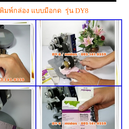
งพิมพ์กล่อง แบบมือกด รุ่น DY8