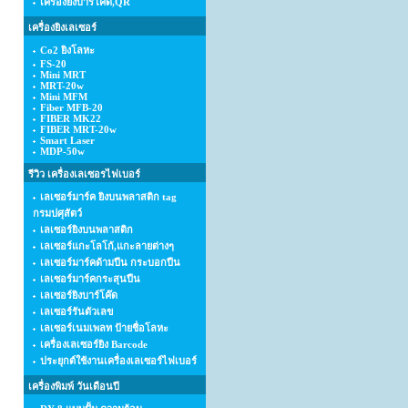
เครื่องยิงบาร์โค้ด,QR
เครื่องยิงเลเซอร์
Co2 ยิงโลหะ
FS-20
Mini MRT
MRT-20w
Mini MFM
Fiber MFB-20
FIBER MK22
FIBER MRT-20w
Smart Laser
MDP-50w
รีวิว เครื่องเลเซอรไฟเบอร์
เลเซอร์มาร์ค ยิงบนพลาสติก tag
กรมปศุสัตว์
เลเซอร์ยิงบนพลาสติก
เลเซอร์แกะโลโก้,แกะลายต่างๆ
เลเซอร์มาร์คด้ามปืน กระบอกปืน
เลเซอร์มาร์คกระสุนปืน
เลเซอร์ยิงบาร์โค๊ด
เลเซอร์รันตัวเลข
เลเซอร์เนมเพลท ป้ายชื่อโลหะ
เครื่องเลเซอร์ยิง Barcode
ประยุกต์ใช้งานเครื่องเลเซอร์ไฟเบอร์
เครื่องพิมพ์ วันเดือนปี