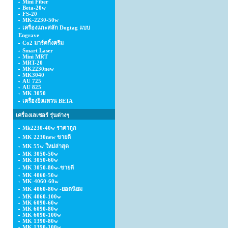
Mini Fiber
Beta-20w
FS-20
MK-2230-50w
เครื่องแกะสลัก Dogtag แบบ
Engrave
Co2 มาร์คกิ้งครีม
Smart Laser
Mini MRT
MRT-20
MK2230new
MK3040
AU 725
AU 825
MK 3050
เครื่องยิงแหวน BETA
เครื่องเลเซอร์ รุ่นต่างๆ
Mk2230-40w ราคาถูก
MK 2230new ขายดี
MK 55w ใหม่ล่าสุด
MK 3050-50w
MK 3050-60w
MK 3050-80w-ขายดี
MK 4060-50w
MK-4060-60w
MK 4060-80w -ยอดนิยม
MK 4060-100w
MK 6090-60w
MK 6090-80w
MK 6090-100w
MK 1390-80w
MK 1390-100w