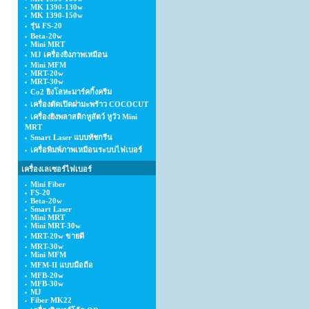
MK 1390-130w
MK 1390-150w
รุ่น FS-20
Beta-20w
Mini MRT
MJ เครื่องยิงภาพเหมือน
Mini MFM
MRT-20w
MRT-30w
Co2 ยิงโลหะมาร์คกิ้งครีม
เครื่องตัดเปิดฝามะพร้าว COCOCUT
เครื่องยิงพลาสติกหูสัตว์ หูวัว Mini
MRT
Smart Laser แบบทัชกรีน
เครื่อพิมพ์ภาพเหมือนระบบไฟเบอร์
เครื่องเลเซอร์ไฟเบอร์
Mini Fiber
FS-20
Beta-20w
Smart Laser
Mini MRT
Mini MRT-30w
MRT-20w ขายดี
MRT-30w
Mini MFM
MFM-II แบบมือถือ
MFB-20w
MFB-30w
MJ
Fiber MK22