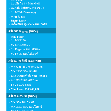
แบบมือถือ รุ่น Mini Gold
เแบบมือถือยิงงานยาว รุ่น 2X
รุ่น MFM (Germany)
MFB ยิง QR
Smart Laser
เครื่องพิมพ์ Qr Code แบบมือถือ
เครื่องทำ Dogtag รุ่นต่างๆ
Mini Fiber
รุ่น MK2230
รุ่น MK2230new
รุ่น Engrave แบบ หัวแกะ
รุ่น FS-20 แบบไฟเบอร์
เครื่องแกะสลักป้ายเนมเพลท
MK2230-40w ราคา 29,000
MK 2230-50w ขายดี*
Co2 แบบมาร์คกิ้ง ราคา 39,000
แบบหัวเข็มแกะสลัก cnc
FS-20 แบบ Fiber
Mini Laser ราคา 49,000
เครื่องยิงแก้วเยติ รุ่นต่างๆ
MK 55w ยิงแก้วเยติ
MK 3050-80w แถมโรตารี่