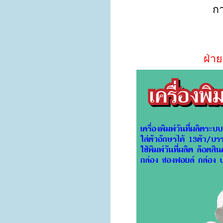
กา
ฝ่า