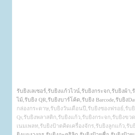
รับยิงเลเซอร์,รับยิงแก้วไวน์,รับยิงกระจก,รับยิงผ้า,รั
ไม้,รับยิง QR,รับยิงบาร์โค้ด,รับยิง Barcode,รับยิงD
กล่องกระดาษ,รับยิงวันเดือนปี,รับยิงซองฟรอย์,รับ
Qr,รับยิงพลาสติก,รับยิงแก้ว,รับยิงกระจก,รับยิงขวดแ
เนมเพลท,รับยิงป้าตคิดเครื่องจักร,รับยิงลูกแก้ว,รับ
ยิงแผงวงจร,รับยิงอะคริลิก,รับยิงป้ายชื่อ,รับยิงป้