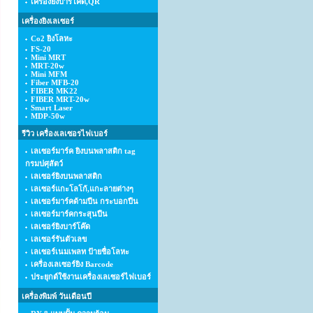
เครื่องยิงบาร์โค้ด,QR
เครื่องยิงเลเซอร์
Co2 ยิงโลหะ
FS-20
Mini MRT
MRT-20w
Mini MFM
Fiber MFB-20
FIBER MK22
FIBER MRT-20w
Smart Laser
MDP-50w
รีวิว เครื่องเลเซอรไฟเบอร์
เลเซอร์มาร์ค ยิงบนพลาสติก tag
กรมปศุสัตว์
เลเซอร์ยิงบนพลาสติก
เลเซอร์แกะโลโก้,แกะลายต่างๆ
เลเซอร์มาร์คด้ามปืน กระบอกปืน
เลเซอร์มาร์คกระสุนปืน
เลเซอร์ยิงบาร์โค๊ด
เลเซอร์รันตัวเลข
เลเซอร์เนมเพลท ป้ายชื่อโลหะ
เครื่องเลเซอร์ยิง Barcode
ประยุกต์ใช้งานเครื่องเลเซอร์ไฟเบอร์
เครื่องพิมพ์ วันเดือนปี