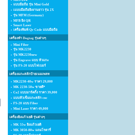
แบบมือถือ รุ่น Mini Gold
เแบบมือถือยิงงานยาว รุ่น 2X
รุ่น MFM (Germany)
MFB ยิง QR
Smart Laser
เครื่องพิมพ์ Qr Code แบบมือถือ
เครื่องทำ Dogtag รุ่นต่างๆ
Mini Fiber
รุ่น MK2230
รุ่น MK2230new
รุ่น Engrave แบบ หัวแกะ
รุ่น FS-20 แบบไฟเบอร์
เครื่องแกะสลักป้ายเนมเพลท
MK2230-40w ราคา 29,000
MK 2230-50w ขายดี*
Co2 แบบมาร์คกิ้ง ราคา 39,000
แบบหัวเข็มแกะสลัก cnc
FS-20 แบบ Fiber
Mini Laser ราคา 49,000
เครื่องยิงแก้วเยติ รุ่นต่างๆ
MK 55w ยิงแก้วเยติ
MK 3050-80w แถมโรตารี่