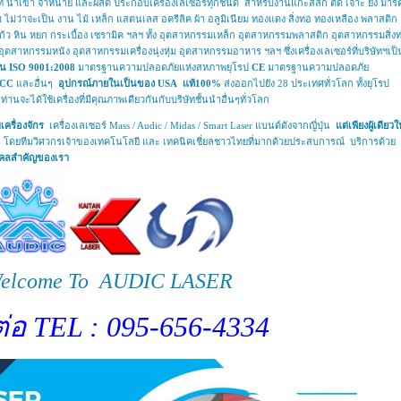
้า จำหน่าย และผลิต ประกอบเครื่องเลเซอร์ทุกชนิด สำหรับงานแกะสลัก ตัด เจาะ ยิง มาร์
ไม่ว่าจะเป็น งาน ไม้ เหล็ก แสตนเลส อครีลิค ผ้า อลูมิเนียม ทองแดง สิ่งทอ ทองเหลือง พลาสติก
ก้ว หิน หยก กระเบื้อง เซรามิค ฯลฯ ทั้ง อุตสาหกรรมเหล็ก อุตสาหกรรมพลาสติก อุตสาหกรรมสิ่ง
าหกรรมหนัง อุตสาหกรรมเครื่องนุ่งหุ่ม อุตสาหกรรมอาหาร ฯลฯ ซึ่งเครื่องเลเซอร์ที่บริษัทฯเป็น
น ISO 9001:2008
มาตรฐานความปลอดภัยแห่งสหภาพยุโรป
CE
มาตรฐานความปลอดภัย
FCC
และอื่นๆ
อุปกรณ์ภายในเป็นของ USA แท้100%
ส่งออกไปยัง 28 ประเทศทั่วโลก ทั้งยุโรป
ท่านจะได้ใช้เครื่องที่มีคุณภาพเดียวกันกับบริษัทชั้นนำอื่นๆทั่วโลก
ครื่องจักร
เครื่องเลเซอร์ Mass / Audic / Midas / Smart Laser แบนด์ดังจากญี่ปุ่น
แต่เพียงผู้เดียว
 โดยทีมวิศวกรเจ้าของเทคโนโลยี และ เทคนิคเชี่ยลชาวไทยที่มากด้วยประสบการณ์ บริการด้วย
ุคคลสำคัญของเรา
elcome To AUDIC LASER
ต่อ TEL : 095-656-4334