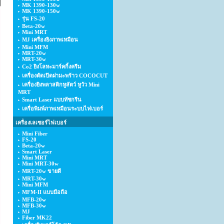
MK 1390-130w
MK 1390-150w
รุ่น FS-20
Beta-20w
Mini MRT
MJ เครื่องยิงภาพเหมือน
Mini MFM
MRT-20w
MRT-30w
Co2 ยิงโลหะมาร์คกิ้งครีม
เครื่องตัดเปิดฝามะพร้าว COCOCUT
เครื่องยิงพลาสติกหูสัตว์ หูวัว Mini
MRT
Smart Laser แบบทัชกรีน
เครื่อพิมพ์ภาพเหมือนระบบไฟเบอร์
เครื่องเลเซอร์ไฟเบอร์
Mini Fiber
FS-20
Beta-20w
Smart Laser
Mini MRT
Mini MRT-30w
MRT-20w ขายดี
MRT-30w
Mini MFM
MFM-II แบบมือถือ
MFB-20w
MFB-30w
MJ
Fiber MK22