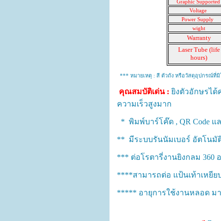
Graphic Supporte
Voltage
Power Supply
wight
Warranty
Laser Tube (life
hours)
*** หมายเหตุ : สี ตัวถัง หรือวัสดุอุปกรณ์ที
คุณสมบัติเด่น :
ยิงตัวอักษรได
ความเร็วสูงมาก
*
พิมพ์บาร์โค๊ด , QR Code และ
**
มีระบบรันนัมเบอร์ อัตโนมัต
*** ต่อโรตารี่งานยิงกลม 36
****สามารถต่อ
แป้นเท้าเหยียบ
***** อายุการใช้งานหลอด มากถ