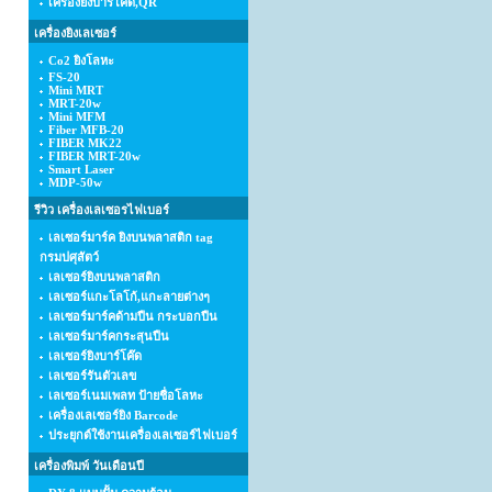
เครื่องยิงบาร์โค้ด,QR
เครื่องยิงเลเซอร์
Co2 ยิงโลหะ
FS-20
Mini MRT
MRT-20w
Mini MFM
Fiber MFB-20
FIBER MK22
FIBER MRT-20w
Smart Laser
MDP-50w
รีวิว เครื่องเลเซอรไฟเบอร์
เลเซอร์มาร์ค ยิงบนพลาสติก tag
กรมปศุสัตว์
เลเซอร์ยิงบนพลาสติก
เลเซอร์แกะโลโก้,แกะลายต่างๆ
เลเซอร์มาร์คด้ามปืน กระบอกปืน
เลเซอร์มาร์คกระสุนปืน
เลเซอร์ยิงบาร์โค๊ด
เลเซอร์รันตัวเลข
เลเซอร์เนมเพลท ป้ายชื่อโลหะ
เครื่องเลเซอร์ยิง Barcode
ประยุกต์ใช้งานเครื่องเลเซอร์ไฟเบอร์
เครื่องพิมพ์ วันเดือนปี