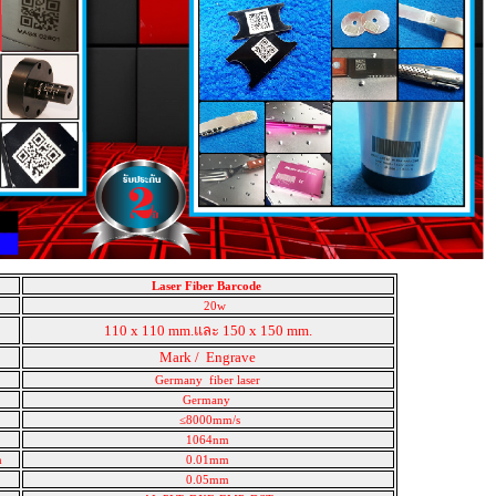
Laser Fiber Barcode
20w
110 x 110 mm.และ 150 x 150 mm.
Mark / Engrave
Germany fiber laser
Germany
≤8000mm/s
h
1064nm
th
0.01mm
r
0.05mm