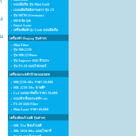
ก
แบบมือถือ รุ่น Mini Gold
เแบบมือถือยิงงานยาว รุ่น 2X
รุ่น MFM (Germany)
่ง
MFB ยิง QR
Smart Laser
เครื่องพิมพ์ Qr Code แบบมือถือ
ุน
เครื่องทำ Dogtag รุ่นต่างๆ
Mini Fiber
รุ่น MK2230
รุ่น MK2230new
รุ่น Engrave แบบ หัวแกะ
รุ่น FS-20 แบบไฟเบอร์
เครื่องแกะสลักป้ายเนมเพลท
MK2230-40w ราคา 29,000
MK 2230-50w ขายดี*
Co2 แบบมาร์คกิ้ง ราคา 39,000
แบบหัวเข็มแกะสลัก cnc
FS-20 แบบ Fiber
Mini Laser ราคา 49,000
เครื่องยิงแก้วเยติ รุ่นต่างๆ
MK 55w ยิงแก้วเยติ
MK 3050-80w แถมโรตารี่