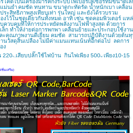
ร์โค้ด
เป็นเครื่องมาร์คกิ้งระบบไฟเบอร์เลเซอร์ที่มีขนาดเล็
งแม่นยำ
คมชัด ทนทาน ขนาด
กะทัดรัด น้ำหนักเบา เคลื่อน
ระสิทธิภาพสูงเทียบเท่า รุ่นใหญ่ และยังได้รวบรวม
องไว้ในชุดเดียวกันทั้งหมด อาทิ เช่น ชุดคอมพิวเตอร์ แหล
ควบคุมที่ให้การประหยัดพลังงานไฟฟ้าสูงสุด ด้วยการ
ดเล็ก ทำให้ง่ายต่อการพกพา เคลื่อนย้ายและประกอบใช้งาน
ะคุณภาพงานดีเยี่ยม คมชัด สามารถปฏิบัติงานด้วยต้นท
านวัสดุสิ้นเปลือง
ไม่มีค่าแมนแทนเน้นท์อีกต่อไป
ลดการ
ือง
น 220
.เสียบปลั๊กใช้ไฟบ้าน กินไฟเพียง 500
เพียง10-15
v
w
ชั่นเสริม)