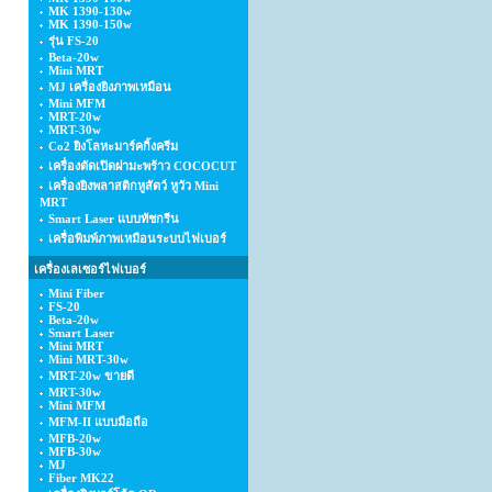
MK 1390-130w
MK 1390-150w
รุ่น FS-20
Beta-20w
Mini MRT
MJ เครื่องยิงภาพเหมือน
Mini MFM
MRT-20w
MRT-30w
Co2 ยิงโลหะมาร์คกิ้งครีม
เครื่องตัดเปิดฝามะพร้าว COCOCUT
เครื่องยิงพลาสติกหูสัตว์ หูวัว Mini
MRT
Smart Laser แบบทัชกรีน
เครื่อพิมพ์ภาพเหมือนระบบไฟเบอร์
เครื่องเลเซอร์ไฟเบอร์
Mini Fiber
FS-20
Beta-20w
Smart Laser
Mini MRT
Mini MRT-30w
MRT-20w ขายดี
MRT-30w
Mini MFM
MFM-II แบบมือถือ
MFB-20w
MFB-30w
MJ
Fiber MK22