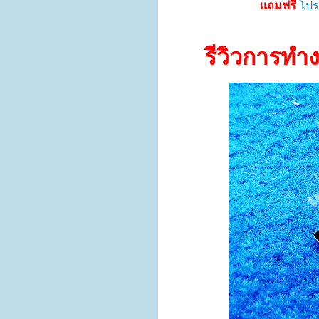
แถมฟรี
โปรแ
รีวิวการทำง