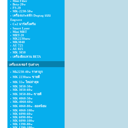
Mini Fiber
Beta-20w
FS-20
MK-2230-50w
เครื่องแกะสลัก Dogtag แบบ
Engrave
Co2 มาร์คกิ้งครีม
Smart Laser
Mini MRT
MRT-20
MK2230new
MK3040
AU 725
AU 825
MK 3050
เครื่องยิงแหวน BETA
เครื่องเลเซอร์ รุ่นต่างๆ
Mk2230-40w ราคาถูก
MK 2230new ขายดี
MK 55w ใหม่ล่าสุด
MK 3050-50w
MK 3050-60w
MK 3050-80w-ขายดี
MK 4060-50w
MK-4060-60w
MK 4060-80w -ยอดนิยม
MK 4060-100w
MK 6090-60w
MK 6090-80w
MK 6090-100w
MK 1390-80w
MK 1390-100w