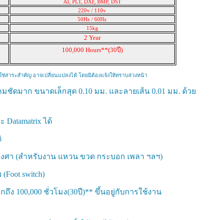
d
AI, PLT, DXF, BMP, DST
220v / 110v
50Hz / 60Hz
15kg
2 Year
100,000 Hours*
*(30ปี)
่มิใช่สาระสำคัญ อาจเปลี่ยนแปลงได้ โดยมิต้องแจ้งให้ทราบล่วงหน้า
้คมชัดมาก ขนาดเล็กสุด 0.10 มม. และลายเส้น 0.01 มม. ด้วย
 Datamatrix ได้
ิ
0 องศา (สำหรับงาน แหวน ขวด กระบอก เพลา ฯลฯ)
 (Foot switch)
ึง 100,000 ชั่วโมง(30ปี)
** ขึ้นอยู่กับการใช้งาน