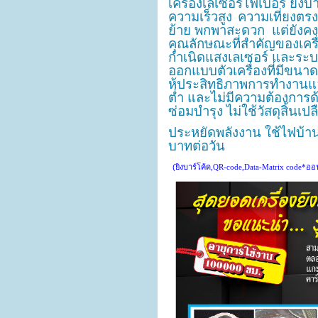
เครื่องเลเซอร์ไฟเบอร์ ยิงบา
ความเร็วสูง
ความเที่ยงตร
ย้าย พกพาสะดวก แต่ยังคงป
คุณลักษณะที่สำคัญของเครื่
กำเนิดแสงเลเซอร์ และระบบ
ออกแบบตัวเครื่องที่มีขนา
ห้ประสิทธิภาพการทำงานแล
ต่ำ และไม่มีความต้องการด้
ซ่อมบำรุง ไม่ใช้วัสดุสิ้นเปล
ประหยัดพลังงาน ใช้ไฟบ้า
บาทต่อ
วัน
(
ยิงบาร์โค้ด,QR-code,Data-Matrix code*ออฟ