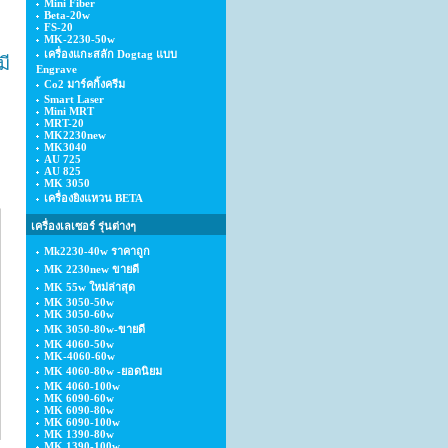
Mini Fiber
Beta-20w
FS-20
MK-2230-50w
เครื่องแกะสลัก Dogtag แบบ
มี
Engrave
Co2 มาร์คกิ้งครีม
Smart Laser
Mini MRT
MRT-20
MK2230new
MK3040
AU 725
AU 825
MK 3050
เครื่องยิงแหวน BETA
เครื่องเลเซอร์ รุ่นต่างๆ
Mk2230-40w ราคาถูก
MK 2230new ขายดี
MK 55w ใหม่ล่าสุด
MK 3050-50w
MK 3050-60w
MK 3050-80w-ขายดี
MK 4060-50w
MK-4060-60w
MK 4060-80w -ยอดนิยม
MK 4060-100w
MK 6090-60w
MK 6090-80w
MK 6090-100w
MK 1390-80w
MK 1390-100w