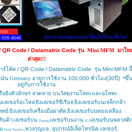
้ด / QR Code / Datamatrix Code รุ่น
Mini MFM มาใหม
ล่าสุด!!!
ยิงบาร์โค้ด / QR Code / Datamatrix Code
รุ่น
Mini MFM นี
รมัน
Germany
อายุการใช้งาน 100,000 ชั่วโมง(30ปี) *ขึ้
อยู่กับการใช้งาน
อยิงตัว
อักษร ลวดลาย บนวัสดุงานโลหะและอโลหะ
ิงเลเซอร์อะไหล่
ยิงเลเซอร์ซีเรียล
ยิงเลเซอร์บนเหล็กกล้า
,
,
,
พทย์
ยิงเลเซอร์เครื่องมือผ่าตัด
ยิงเลเซอร์บนทองเหลือง
,
,
,
สินค้า
เลเซอร์บน
เลเซอร์บนงาน
เลเซอร์บนพลาสติ
,
Dogtag,
IC,
วน
,พวงกุญแจ, อุปกรณ์อิเล็คโทรนิค
เลเซอร์
,
,Serial Number
,