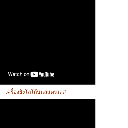
เครื่องยิงโลโก้บนสแตนเลส