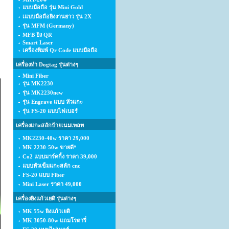
แบบมือถือ รุ่น Mini Gold
เแบบมือถือยิงงานยาว รุ่น 2X
รุ่น MFM (Germany)
MFB ยิง QR
Smart Laser
เครื่องพิมพ์ Qr Code แบบมือถือ
เครื่องทำ Dogtag รุ่นต่างๆ
Mini Fiber
รุ่น MK2230
รุ่น MK2230new
รุ่น Engrave แบบ หัวแกะ
รุ่น FS-20 แบบไฟเบอร์
เครื่องแกะสลักป้ายเนมเพลท
MK2230-40w ราคา 29,000
MK 2230-50w ขายดี*
Co2 แบบมาร์คกิ้ง ราคา 39,000
แบบหัวเข็มแกะสลัก cnc
FS-20 แบบ Fiber
Mini Laser ราคา 49,000
เครื่องยิงแก้วเยติ รุ่นต่างๆ
MK 55w ยิงแก้วเยติ
MK 3050-80w แถมโรตารี่