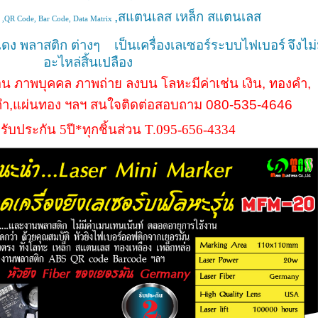
,สแตนเลส
เหล็ก สแตนเลส
 ,QR Code, Bar Code, Data Matrix
งแดง พลาสติก
ต่างๆ เป็นเครื่องเลเซอร์ระบบไฟเบอร์
จึงไม่
อะไหล่สิ้นเปลือง
อน ภาพบุคคล ภาพถ่าย ลงบน
โลหะมีค่าเช่น เงิน
,
ทองคำ
,
องคำ,แผ่นทอง ฯลฯ สนใจติดต่อสอบถาม 080-535-4646
รับประกัน 5ปี*ทุกชิ้นส่วน T.095-656-4334