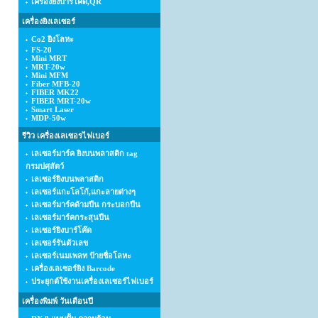
เครื่องยิงบาร์โค้ด,QR
เครื่องยิงเลเซอร์
Co2 ยิงโลหะ
FS-20
Mini MRT
MRT-20w
Mini MFM
Fiber MFB-20
FIBER MK22
FIBER MRT-20w
Smart Laser
MDP-50w
รีวิว เครื่องเลเซอรไฟเบอร์
เลเซอร์มาร์ค ยิงบนพลาสติก tag
กรมปศุสัตว์
เลเซอร์ยิงบนพลาสติก
เลเซอร์แกะโลโก้,แกะลายต่างๆ
เลเซอร์มาร์คด้ามปืน กระบอกปืน
เลเซอร์มาร์คกระสุนปืน
เลเซอร์ยิงบาร์โค๊ด
เลเซอร์รันตัวเลข
เลเซอร์เนมเพลท ป้ายชื่อโลหะ
เครื่องเลเซอร์ยิง Barcode
ประยุกต์ใช้งานเครื่องเลเซอร์ไฟเบอร์
เครื่องพิมพ์ วันเดือนปี