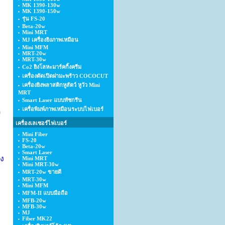
MK 1390-130w
MK 1390-150w
รุ่น FS-20
Beta-20w
Mini MRT
MJ เครื่องยิงภาพเหมือน
Mini MFM
MRT-20w
MRT-30w
Co2 ยิงโลหะมาร์คกิ้งครีม
เครื่องตัดเปิดฝามะพร้าว COCOCUT
เครื่องยิงพลาสติกหูสัตว์ หูวัว Mini
MRT
Smart Laser แบบทัชกรีน
เครื่อพิมพ์ภาพเหมือนระบบไฟเบอร์
เครื่องเลเซอร์ไฟเบอร์
Mini Fiber
FS-20
Beta-20w
Smart Laser
ง
Mini MRT
Mini MRT-30w
MRT-20w ขายดี
MRT-30w
Mini MFM
MFM-II แบบมือถือ
MFB-20w
MFB-30w
MJ
Fiber MK22