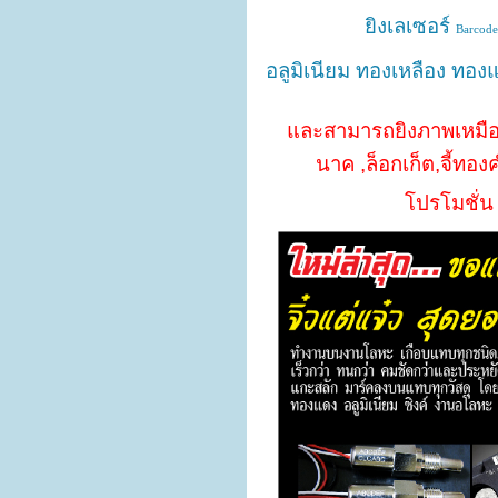
ยิงเลเซอร์
Barcode
อลูมิเนียม ทองเหลือง ทอ
และสามารถยิงภาพเหมื
นาค ,ล็อกเก็ต,จี้ท
โปรโมชั่น 