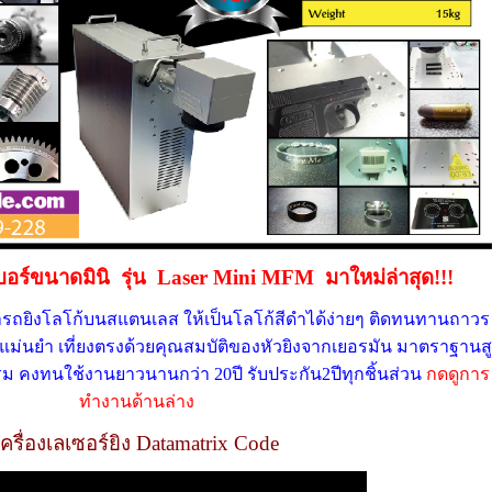
เบอร์ขนาดมินิ รุ่น
Laser Mini MFM มาใหม่ล่าสุด!!!
มารถยิงโลโก้บนสแตนเลส ให้เป็นโลโก้สีดำได้ง่ายๆ ติดทนทานถาวร
แม่นยำ เที่ยงตรงด้วยคุณสมบัติของหัวยิงจากเยอรมัน มาตราฐานสู
คงทนใช้งานยาวนานกว่า 20ปี รับประกัน2ปีทุกชิ้นส่วน
กดดูการ
ทำงานด้านล่าง
เครื่องเลเซอร์ยิง Datamatrix Code