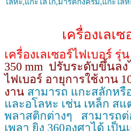
โลหะ,แกะโลโก้,มาร์คกิ้งครีม,แกะโลหะ
เครื่องเลเ
เครื่องเลเซอร์ไฟเบอร์ รุ
350 mm ปรับระดับขึ้นลง
ไฟเบอร์
อายุการใช้งาน 100
งาน
สามารถ แกะสลักหรือ
และอโลหะ เช่น เหล็ก สแต
พลาสติกต่างๆ สามารถต่อโ
เพลา ยิง 360องศาได้ เป็นเ