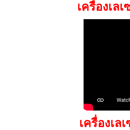
เครื่องเลเ
เครื่องเล