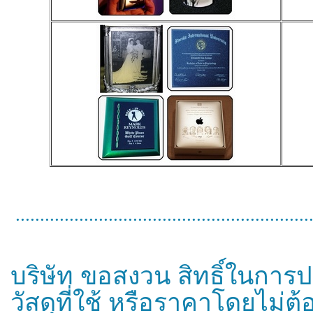
.............................................................
บริษัท ขอสงวน สิทธิ์ในการป
วัสดุที่ใช้ หรือราคาโดยไม่ต