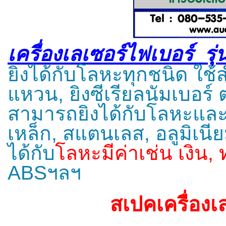
เครื่องเลเซอร์ไฟเบอร์ ร
ยิงได้กับโลหะทุกชนิด ใช้
แหวน
,
ยิงซีเรียลนัมเบอ
สามารถยิงได้กับโลหะและอ
เหล็ก
,
สแตนเลส
,
อลูมิเนี
ได้กับ
โลหะมีค่าเช่น เงิน
,
ABSฯลฯ
สเปคเครื่องเ