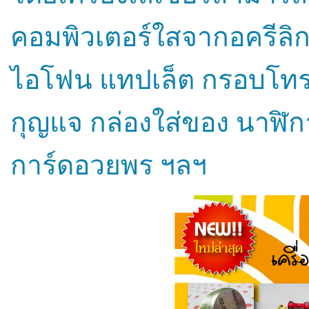
คอมพิวเตอร์ใสจากอครีลิ
ไอโฟน แทปเล็ต กรอบโทรศั
กุญแจ กล่องใส่ของ นาฬิ
การ์ดอวยพร ฯลฯ