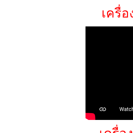
เครื่