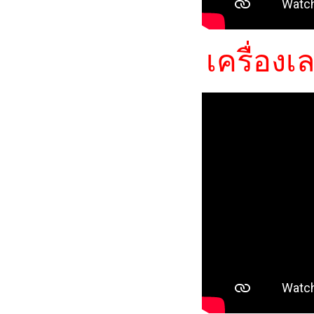
เครื่อง