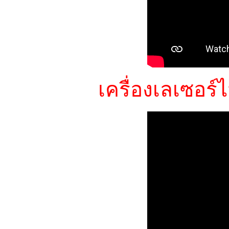
เครื่องเลเซอร