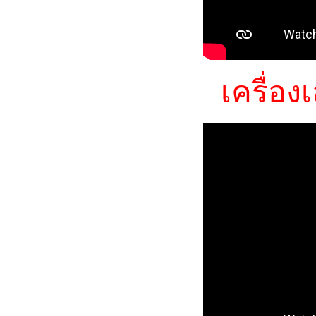
เครื่อง